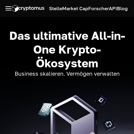
Stelle
Market Cap
Forscher
API
Blog
Das ultimative All-in-
One Krypto-
Ökosystem
Business skalieren. Vermögen verwalten