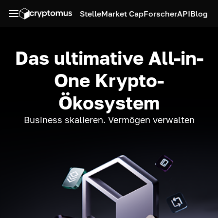
Stelle
Market Cap
Forscher
API
Blog
Das ultimative All-in-
One Krypto-
Ökosystem
Business skalieren. Vermögen verwalten