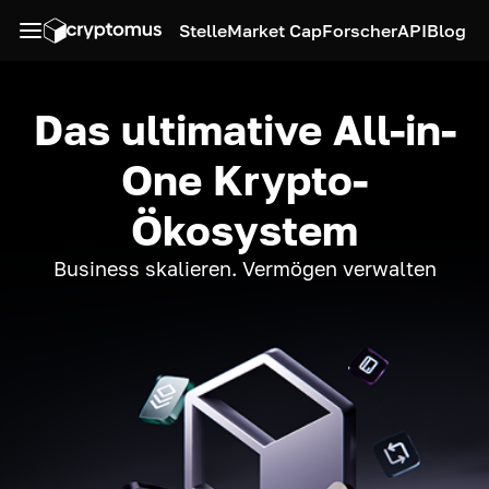
Stelle
Market Cap
Forscher
API
Blog
Das ultimative All-in-
One Krypto-
Ökosystem
Business skalieren. Vermögen verwalten