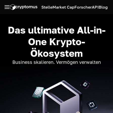
Stelle
Market Cap
Forscher
API
Blog
Das ultimative All-in-
One Krypto-
Ökosystem
Business skalieren. Vermögen verwalten