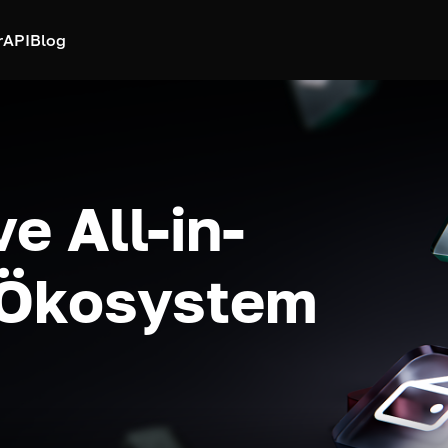
r
API
Blog
e All-in-
-Ökosystem