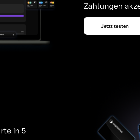
Zahlungen akze
Jetzt testen
rte in 5