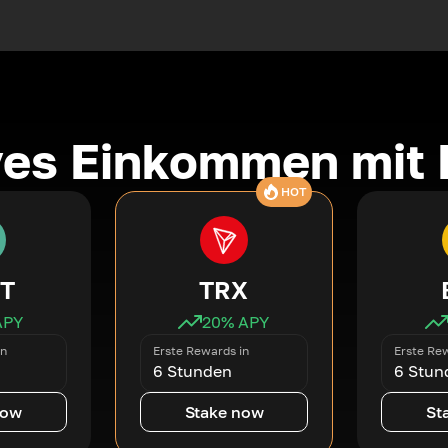
ves Einkommen mit 
HOT
T
TRX
APY
20
% APY
in
Erste Rewards in
Erste Rew
6 Stunden
6 Stun
now
Stake now
St