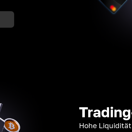
n
Trading
Hohe Liquiditä