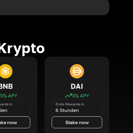
Krypto
BNB
DAI
3
% APY
3
% APY
ards in
Erste Rewards in
den
6 Stunden
ake now
Stake now