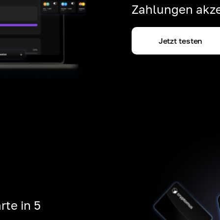
Zahlungen akze
Jetzt testen
rte in 5