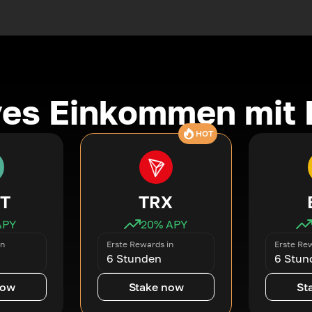
ves Einkommen mit 
HOT
T
TRX
APY
20
% APY
in
Erste Rewards in
Erste Rew
6 Stunden
6 Stun
now
Stake now
St