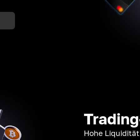
n
Trading
Hohe Liquiditä