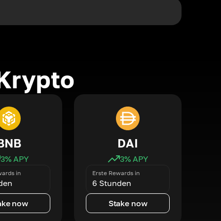
Krypto
BNB
DAI
3
% APY
3
% APY
ards in
Erste Rewards in
den
6 Stunden
ake now
Stake now