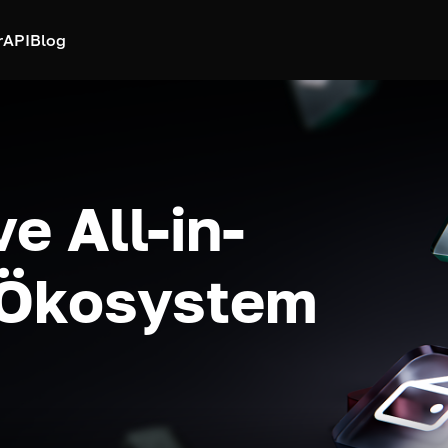
r
API
Blog
e All-in-
-Ökosystem