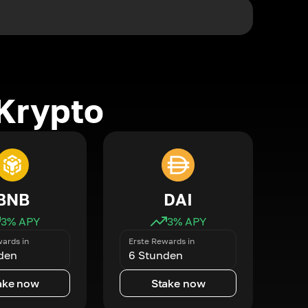
Krypto
BNB
DAI
3
% APY
3
% APY
ards in
Erste Rewards in
den
6 Stunden
ake now
Stake now