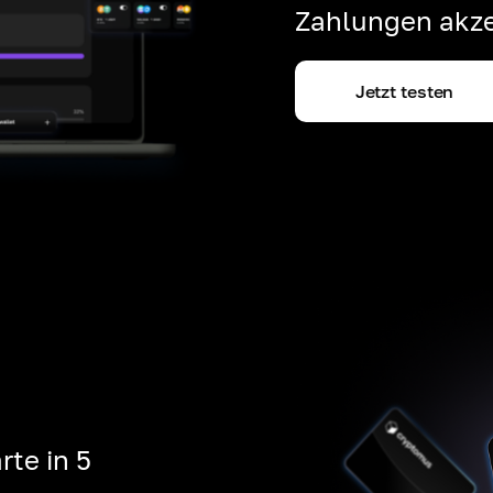
Zahlungen akze
Jetzt testen
rte in 5