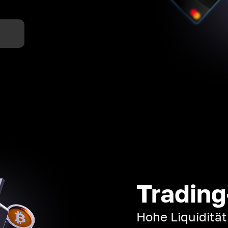
n
Trading
Hohe Liquiditä