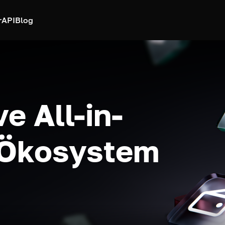
r
API
Blog
e All-in-
-Ökosystem