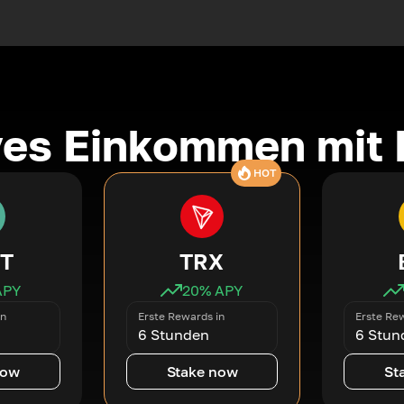
ves Einkommen mit 
HOT
T
TRX
APY
20
% APY
in
Erste Rewards in
Erste Rew
6 Stunden
6 Stun
now
Stake now
St