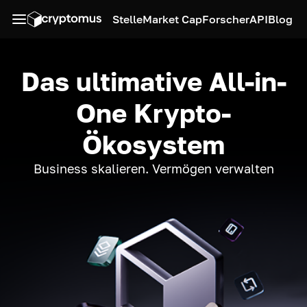
Stelle
Market Cap
Forscher
API
Blog
Das ultimative All-in-
One Krypto-
Ökosystem
Business skalieren. Vermögen verwalten