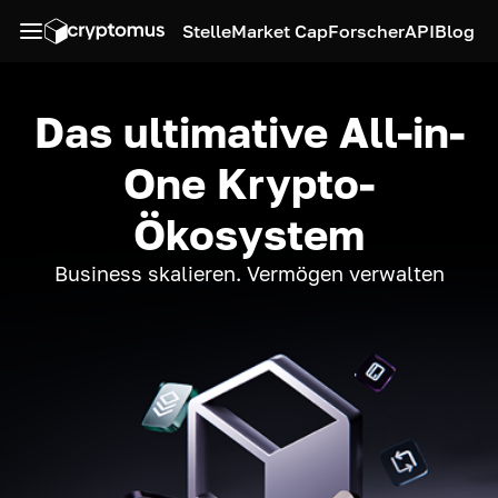
Stelle
Market Cap
Forscher
API
Blog
Das ultimative All-in-
One Krypto-
Ökosystem
Business skalieren. Vermögen verwalten