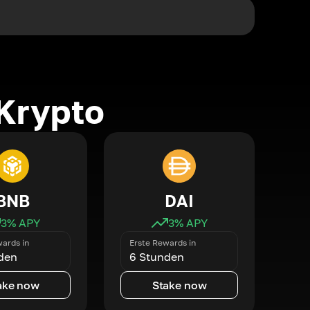
Krypto
BNB
DAI
3
% APY
3
% APY
ards in
Erste Rewards in
den
6 Stunden
ake now
Stake now