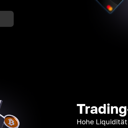
n
Trading
Hohe Liquiditä