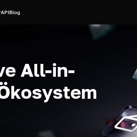
r
API
Blog
e All-in-
-Ökosystem