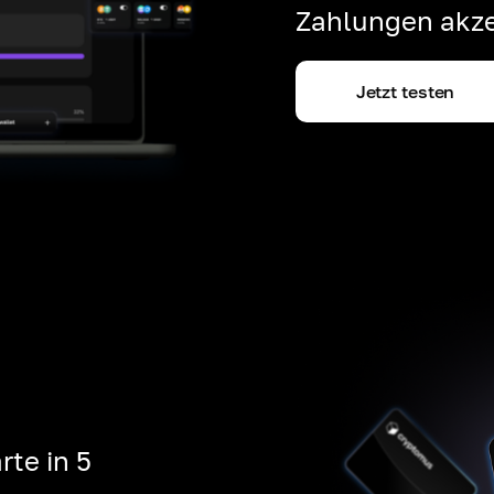
Zahlungen akze
Jetzt testen
rte in 5