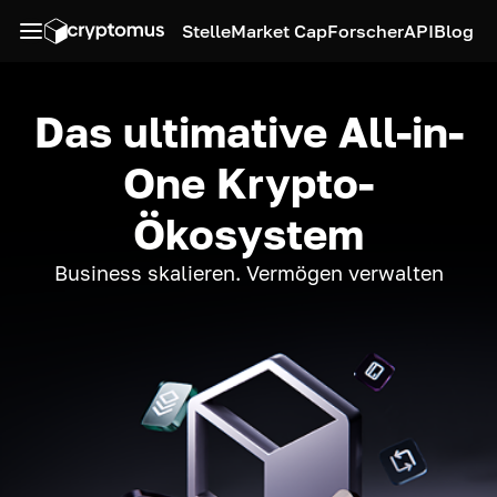
Stelle
Market Cap
Forscher
API
Blog
Das ultimative All-in-
One Krypto-
Ökosystem
Business skalieren. Vermögen verwalten