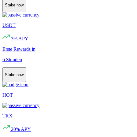
Stake now
USDT
3
% APY
Erste Rewards in
6 Stunden
Stake now
HOT
TRX
20
% APY