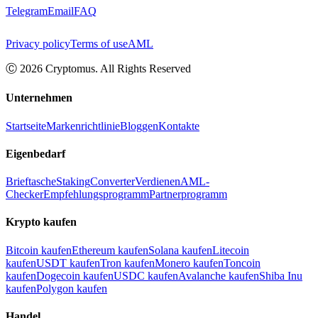
Telegram
Email
FAQ
Privacy policy
Terms of use
AML
Ⓒ
2026
Cryptomus. All Rights Reserved
Unternehmen
Startseite
Markenrichtlinie
Bloggen
Kontakte
Eigenbedarf
Brieftasche
Staking
Converter
Verdienen
AML-
Checker
Empfehlungsprogramm
Partnerprogramm
Krypto kaufen
Bitcoin kaufen
Ethereum kaufen
Solana kaufen
Litecoin
kaufen
USDT kaufen
Tron kaufen
Monero kaufen
Toncoin
kaufen
Dogecoin kaufen
USDC kaufen
Avalanche kaufen
Shiba Inu
kaufen
Polygon kaufen
Handel