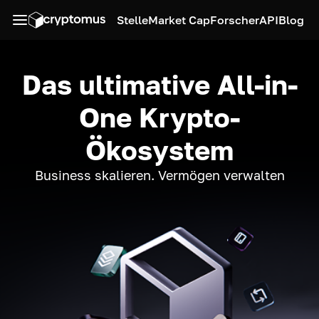
Stelle
Market Cap
Forscher
API
Blog
Das ultimative All-in-
One Krypto-
Ökosystem
Business skalieren. Vermögen verwalten