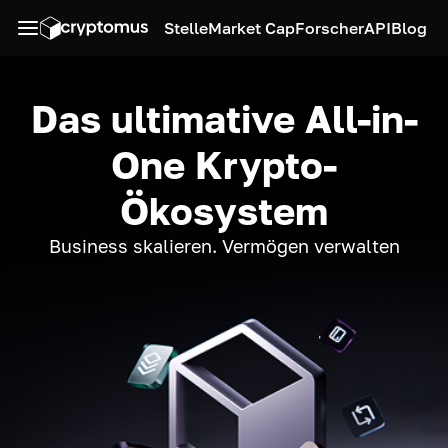
Stelle
Market Cap
Forscher
API
Blog
Das ultimative All-in-
One Krypto-
Ökosystem
Business skalieren. Vermögen verwalten