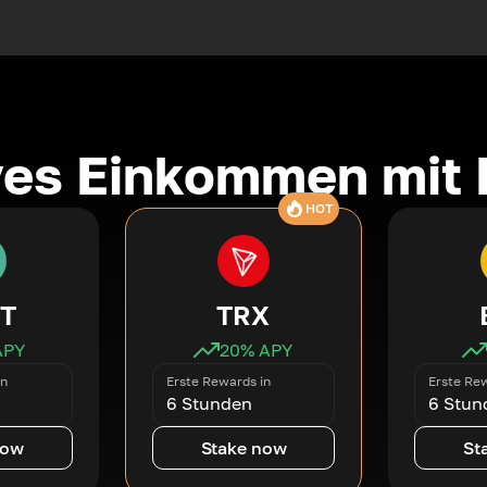
ves Einkommen mit 
HOT
T
TRX
APY
20
% APY
in
Erste Rewards in
Erste Rew
6 Stunden
6 Stun
now
Stake now
St