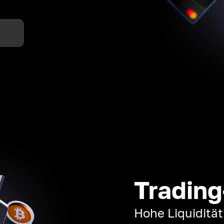
n
Trading
Hohe Liquiditä