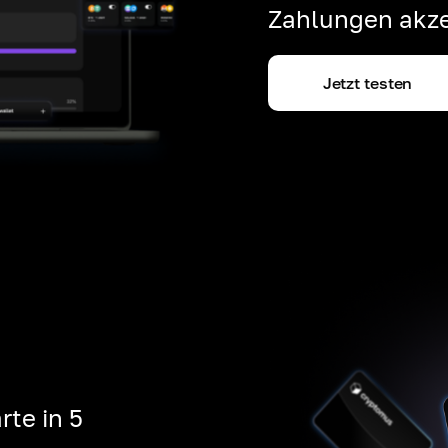
Zahlungen akze
Jetzt testen
rte in 5