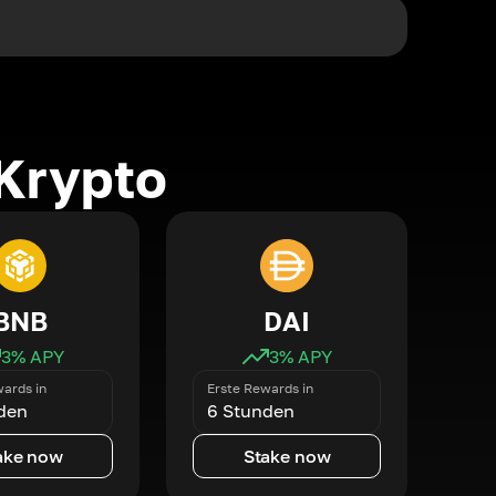
Krypto
BNB
DAI
3
% APY
3
% APY
ards in
Erste Rewards in
den
6 Stunden
ake now
Stake now