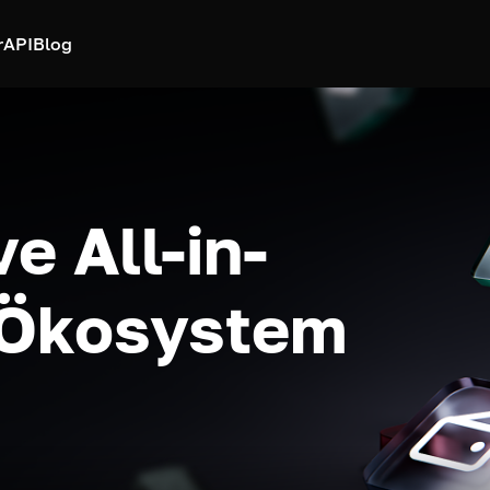
r
API
Blog
e All-in-
-Ökosystem