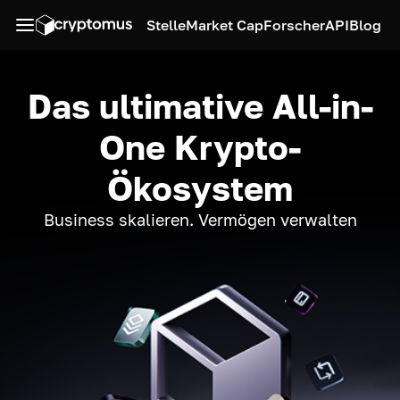
Stelle
Market Cap
Forscher
API
Blog
Das ultimative All-in-
One Krypto-
Ökosystem
Business skalieren. Vermögen verwalten