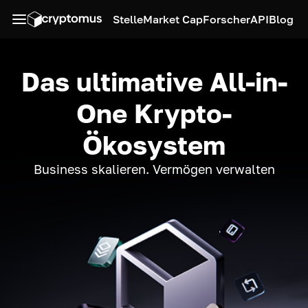
Stelle
Market Cap
Forscher
API
Blog
Das ultimative All-in-
One Krypto-
Ökosystem
Business skalieren. Vermögen verwalten