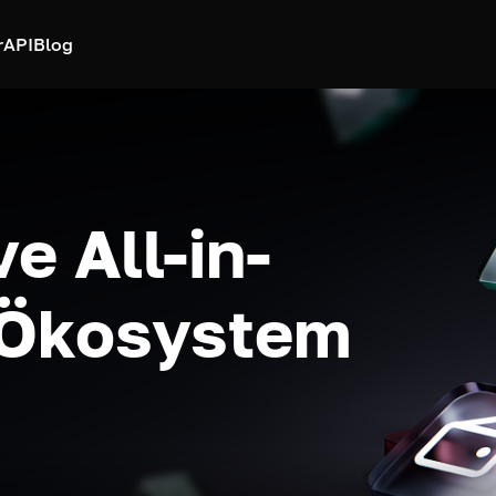
r
API
Blog
e All-in-
-Ökosystem