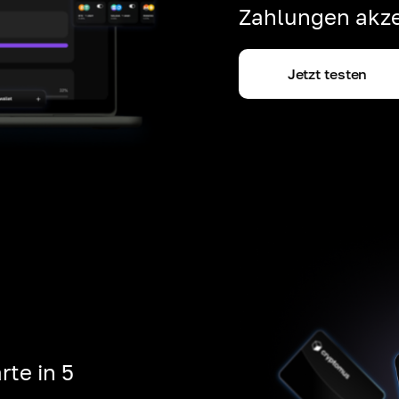
Zahlungen akze
Jetzt testen
rte in 5