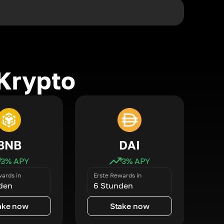
Krypto
BNB
DAI
3
% APY
3
% APY
ards in
Erste Rewards in
den
6 Stunden
ake now
Stake now