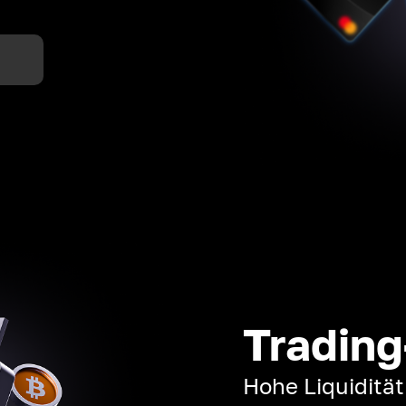
n
Trading
Hohe Liquiditä