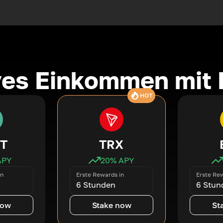
ves Einkommen mit 
HOT
T
TRX
APY
20
% APY
in
Erste Rewards in
Erste Rew
6 Stunden
6 Stun
now
Stake now
St