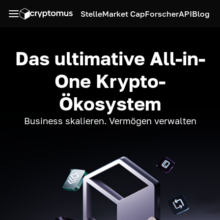
Stelle
Market Cap
Forscher
API
Blog
Das ultimative All-in-
One Krypto-
Ökosystem
Business skalieren. Vermögen verwalten