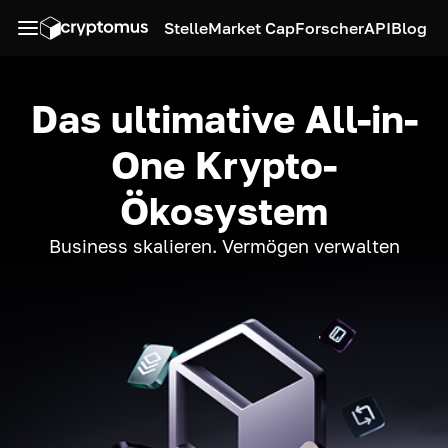
Stelle
Market Cap
Forscher
API
Blog
Das ultimative All-in-
One Krypto-
Ökosystem
Business skalieren. Vermögen verwalten