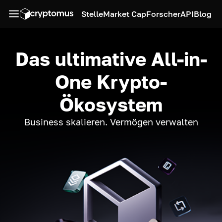
Stelle
Market Cap
Forscher
API
Blog
Das ultimative All-in-
One Krypto-
Ökosystem
Business skalieren. Vermögen verwalten