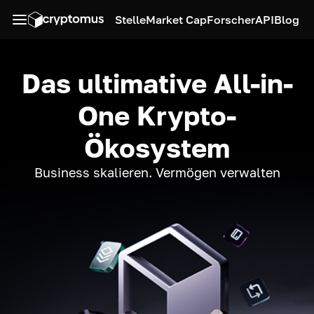
Stelle
Market Cap
Forscher
API
Blog
Das ultimative All-in-
One Krypto-
Ökosystem
Business skalieren. Vermögen verwalten