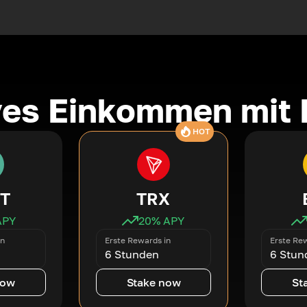
ves Einkommen mit 
HOT
T
TRX
APY
20
% APY
in
Erste Rewards in
Erste Rew
6 Stunden
6 Stun
now
Stake now
St