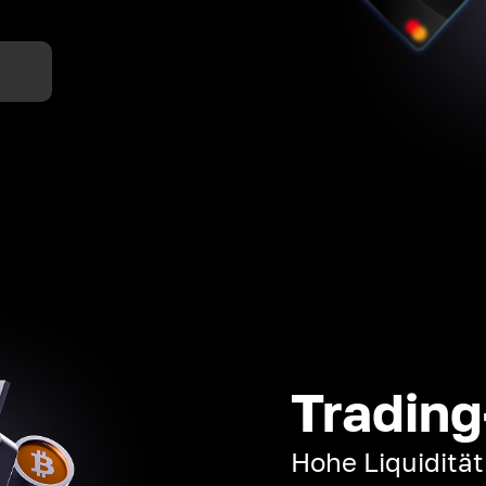
n
Trading
Hohe Liquiditä