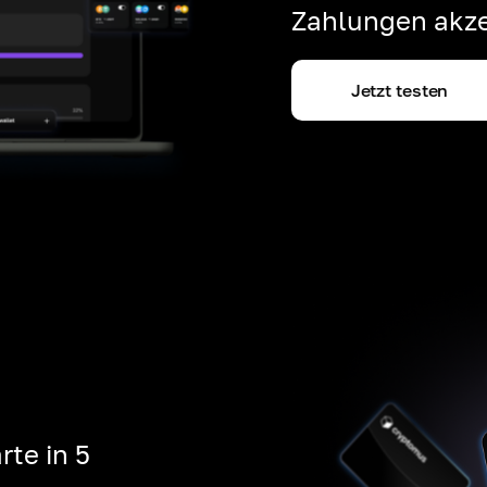
Zahlungen akze
Jetzt testen
rte in 5