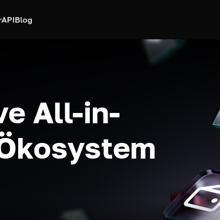
r
API
Blog
e All-in-
-Ökosystem