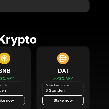
Krypto
BNB
DAI
3
% APY
3
% APY
ards in
Erste Rewards in
den
6 Stunden
ake now
Stake now