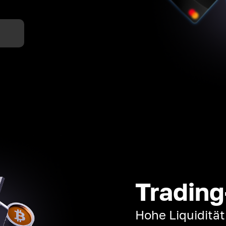
n
Trading
Hohe Liquiditä