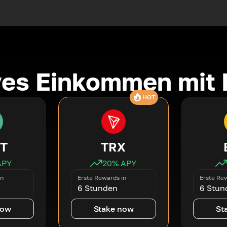
ves Einkommen mit 
HOT
T
TRX
APY
20
% APY
in
Erste Rewards in
Erste Rew
6 Stunden
6 Stun
now
Stake now
St