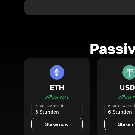
Passi
ETH
USD
3
% APY
3
% 
Erste Rewards in
Erste Rewards 
6 Stunden
6 Stunden
Stake now
Stake 