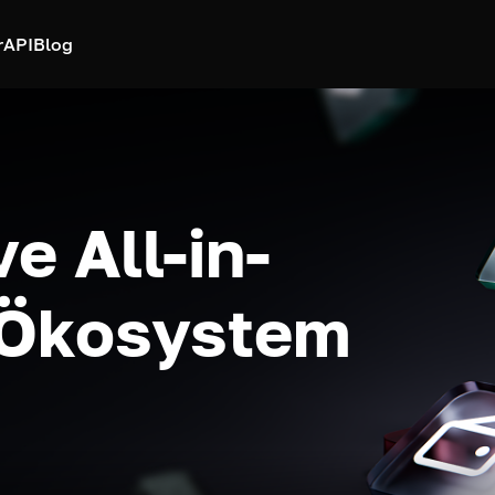
r
API
Blog
e All-in-
-Ökosystem