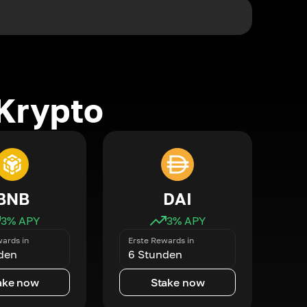
Krypto
BNB
DAI
3
% APY
3
% APY
ards in
Erste Rewards in
den
6 Stunden
ake now
Stake now