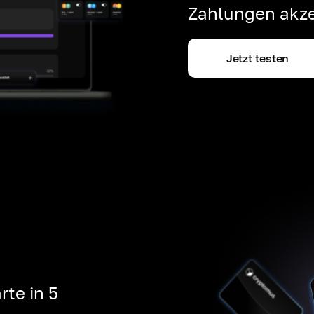
Zahlungen akze
Jetzt testen
rte in 5