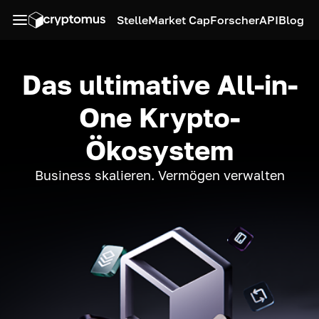
Stelle
Market Cap
Forscher
API
Blog
Das ultimative All-in-
One Krypto-
Ökosystem
Business skalieren. Vermögen verwalten