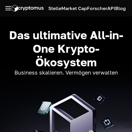
Stelle
Market Cap
Forscher
API
Blog
Das ultimative All-in-
One Krypto-
Ökosystem
Business skalieren. Vermögen verwalten