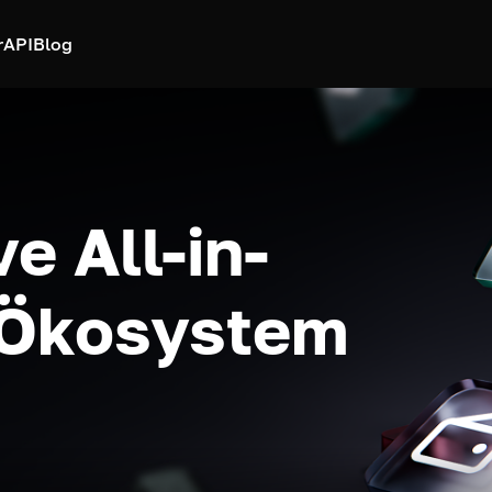
r
API
Blog
e All-in-
-Ökosystem