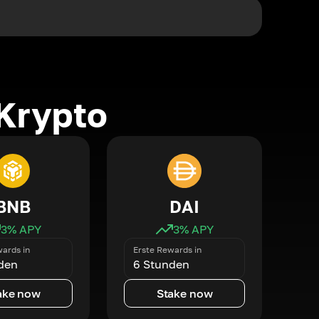
Krypto
BNB
DAI
3
% APY
3
% APY
ards in
Erste Rewards in
den
6 Stunden
ake now
Stake now