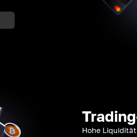
n
Trading
Hohe Liquiditä