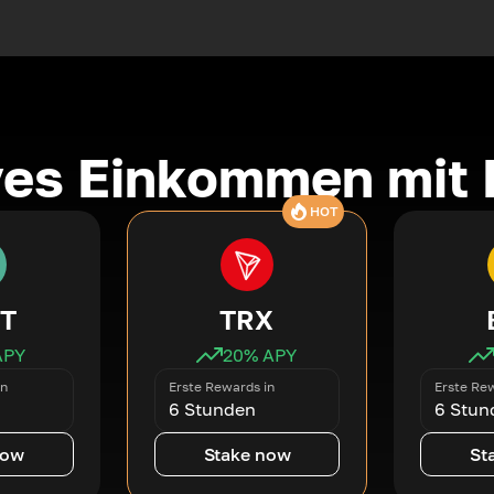
ves Einkommen mit 
HOT
T
TRX
APY
20
% APY
in
Erste Rewards in
Erste Rew
6 Stunden
6 Stun
now
Stake now
St