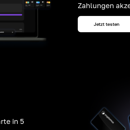
Zahlungen akze
Jetzt testen
rte in 5