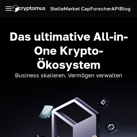
Stelle
Market Cap
Forscher
API
Blog
Das ultimative All-in-
One Krypto-
Ökosystem
Business skalieren. Vermögen verwalten