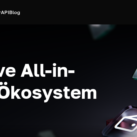
r
API
Blog
e All-in-
-Ökosystem