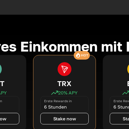
ves Einkommen mit 
HOT
T
TRX
APY
20
% APY
in
Erste Rewards in
Erste Rew
6 Stunden
6 Stun
now
Stake now
St