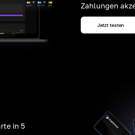
Zahlungen akze
Jetzt testen
rte in 5