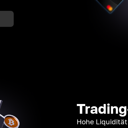
n
Trading
Hohe Liquiditä