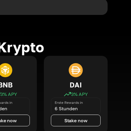
Krypto
BNB
DAI
3
% APY
3
% APY
ards in
Erste Rewards in
den
6 Stunden
ake now
Stake now