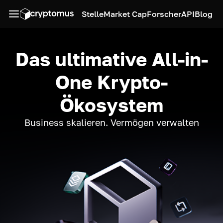
Stelle
Market Cap
Forscher
API
Blog
Das ultimative All-in-
One Krypto-
Ökosystem
Business skalieren. Vermögen verwalten