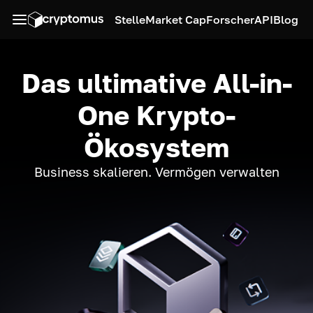
Stelle
Market Cap
Forscher
API
Blog
Das ultimative All-in-
One Krypto-
Ökosystem
Business skalieren. Vermögen verwalten