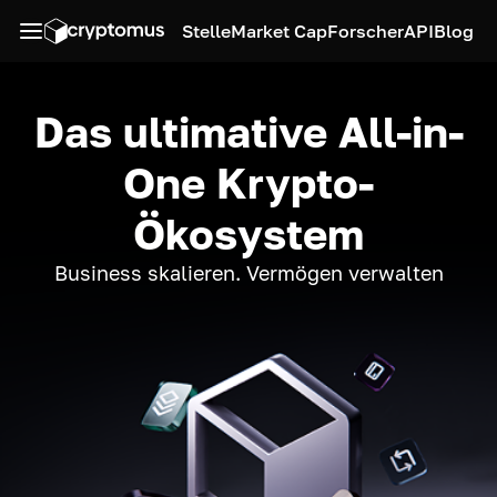
Stelle
Market Cap
Forscher
API
Blog
Das ultimative All-in-
One Krypto-
Ökosystem
Business skalieren. Vermögen verwalten