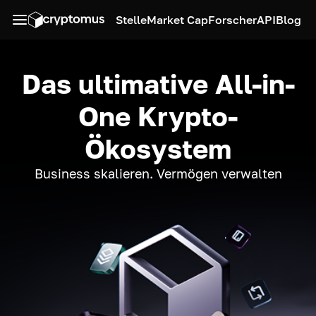
Stelle
Market Cap
Forscher
API
Blog
Das ultimative All-in-
One Krypto-
Ökosystem
Business skalieren. Vermögen verwalten