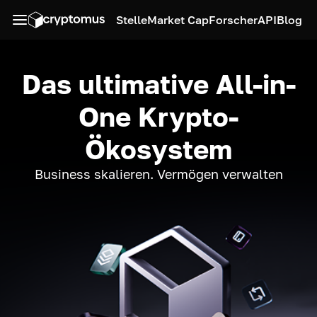
Stelle
Market Cap
Forscher
API
Blog
Das ultimative All-in-
One Krypto-
Ökosystem
Business skalieren. Vermögen verwalten