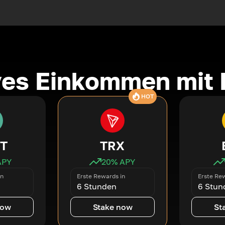
ves Einkommen mit 
HOT
T
TRX
APY
20
% APY
in
Erste Rewards in
Erste Rew
6 Stunden
6 Stun
now
Stake now
St