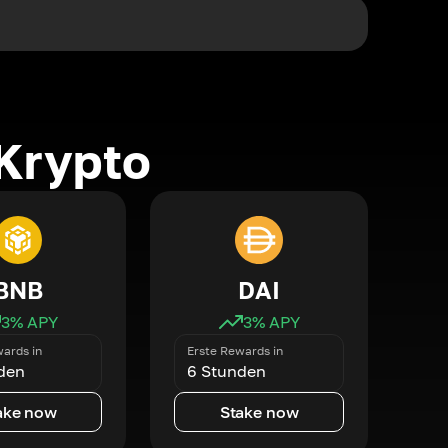
Krypto
BNB
DAI
3
% APY
3
% APY
ards in
Erste Rewards in
den
6 Stunden
ake now
Stake now