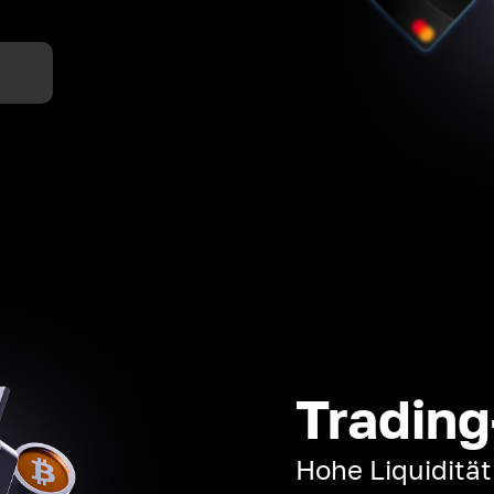
n
Trading
Hohe Liquiditä