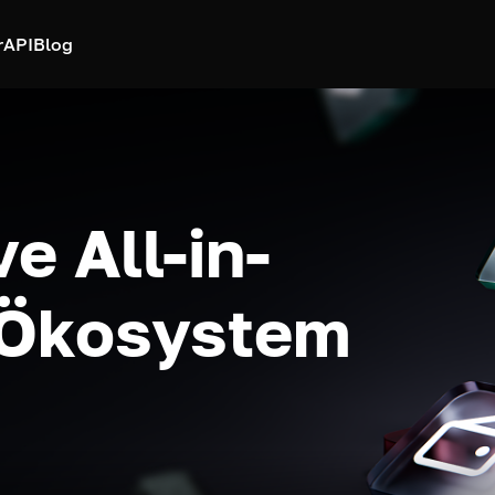
r
API
Blog
e All-in-
-Ökosystem