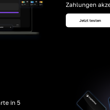
Zahlungen akze
Jetzt testen
rte in 5