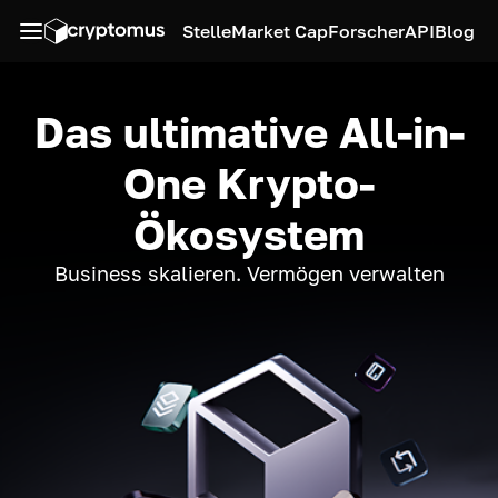
Stelle
Market Cap
Forscher
API
Blog
Das ultimative All-in-
One Krypto-
Ökosystem
Business skalieren. Vermögen verwalten