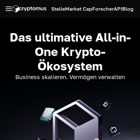
Stelle
Market Cap
Forscher
API
Blog
Das ultimative All-in-
One Krypto-
Ökosystem
Business skalieren. Vermögen verwalten