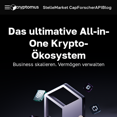
Stelle
Market Cap
Forscher
API
Blog
Das ultimative All-in-
One Krypto-
Ökosystem
Business skalieren. Vermögen verwalten