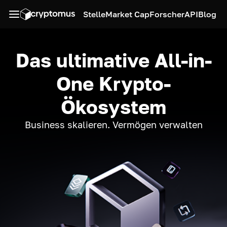
Stelle
Market Cap
Forscher
API
Blog
Das ultimative All-in-
One Krypto-
Ökosystem
Business skalieren. Vermögen verwalten