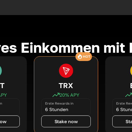
ves Einkommen mit 
HOT
T
TRX
APY
20
% APY
in
Erste Rewards in
Erste Rew
6 Stunden
6 Stun
now
Stake now
St