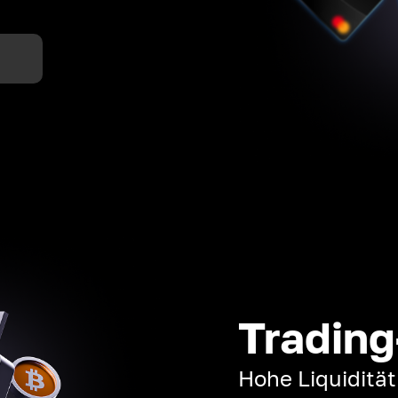
n
Trading
Hohe Liquiditä