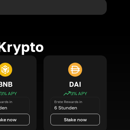
Krypto
BNB
DAI
3
% APY
3
% APY
ards in
Erste Rewards in
den
6 Stunden
ake now
Stake now