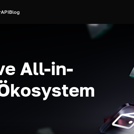
r
API
Blog
e All-in-
-Ökosystem