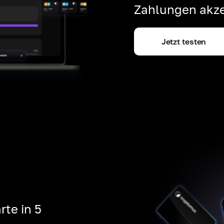
Zahlungen akze
Jetzt testen
rte in 5