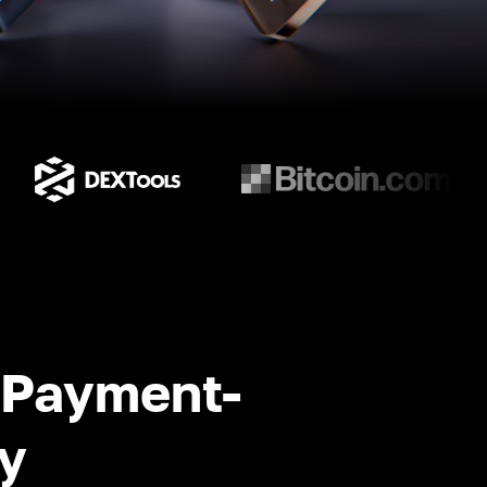
-Payment-
y