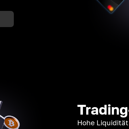
n
Trading
Hohe Liquiditä