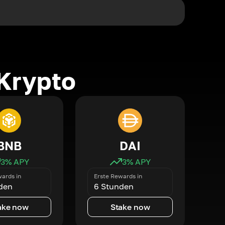
Krypto
BNB
DAI
3
% APY
3
% APY
ards in
Erste Rewards in
den
6 Stunden
ake now
Stake now