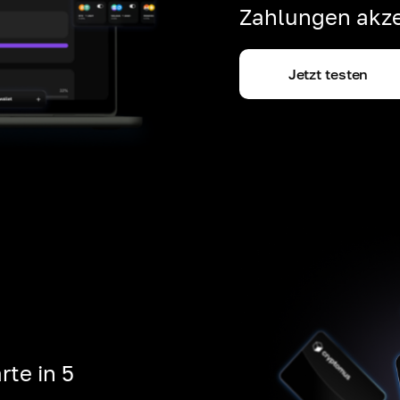
Zahlungen akze
Jetzt testen
rte in 5