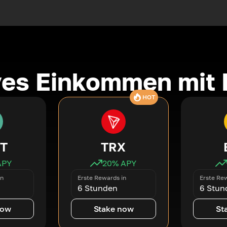
ves Einkommen mit 
HOT
T
TRX
APY
20
% APY
in
Erste Rewards in
Erste Rew
6 Stunden
6 Stun
now
Stake now
St