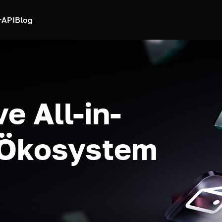
r
API
Blog
e All-in-
-Ökosystem