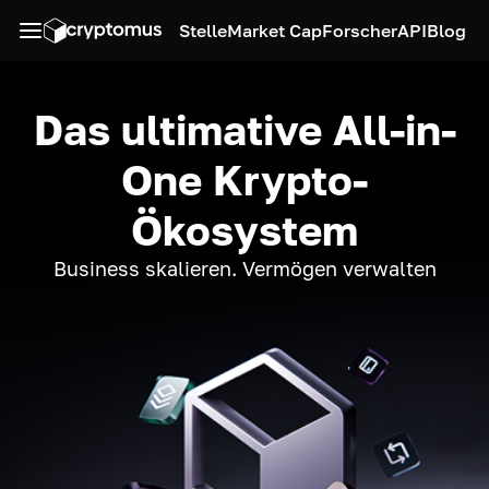
Stelle
Market Cap
Forscher
API
Blog
Das ultimative All-in-
One Krypto-
Ökosystem
Business skalieren. Vermögen verwalten