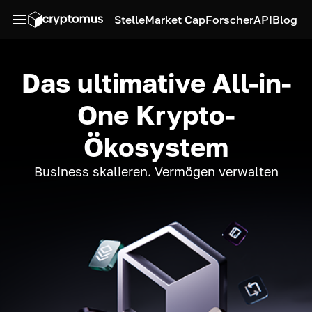
Stelle
Market Cap
Forscher
API
Blog
Das ultimative All-in-
One Krypto-
Ökosystem
Business skalieren. Vermögen verwalten