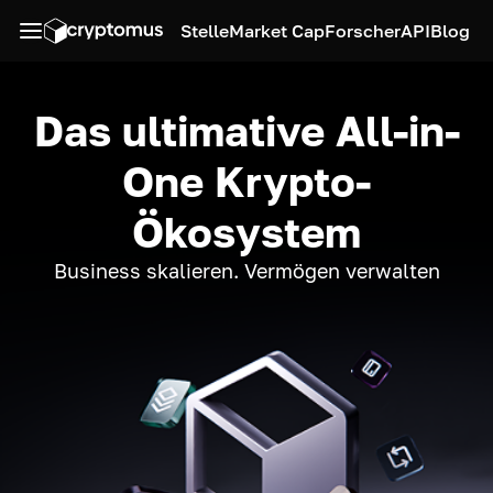
Stelle
Market Cap
Forscher
API
Blog
Das ultimative All-in-
One Krypto-
Ökosystem
Business skalieren. Vermögen verwalten