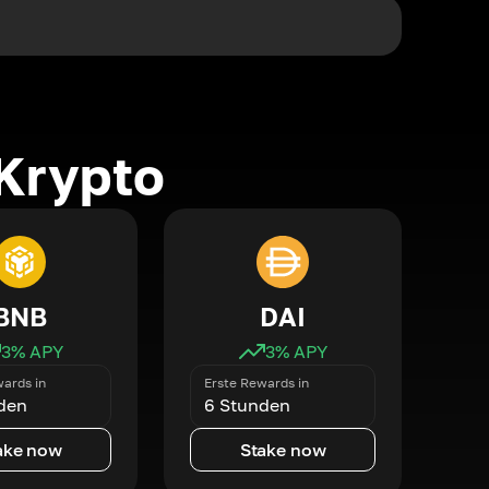
Krypto
BNB
DAI
3
% APY
3
% APY
ards in
Erste Rewards in
den
6 Stunden
ake now
Stake now