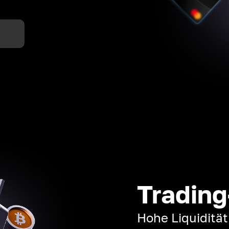
n
Trading
Hohe Liquiditä