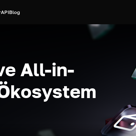
r
API
Blog
e All-in-
-Ökosystem