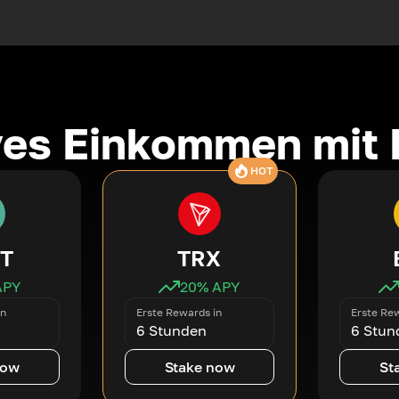
ves Einkommen mit 
HOT
T
TRX
APY
20
% APY
in
Erste Rewards in
Erste Rew
6 Stunden
6 Stun
now
Stake now
St