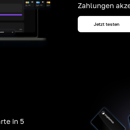
Zahlungen akze
Jetzt testen
rte in 5