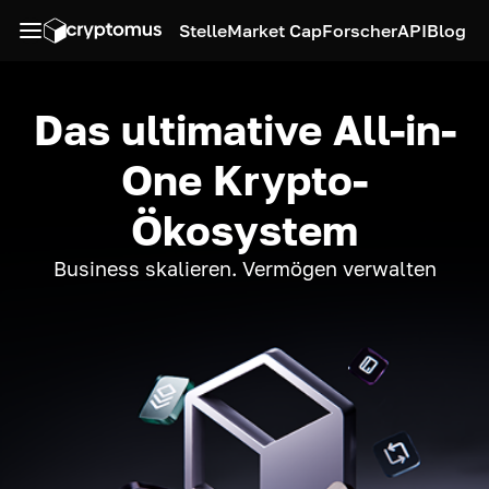
Stelle
Market Cap
Forscher
API
Blog
Das ultimative All-in-
One Krypto-
Ökosystem
Business skalieren. Vermögen verwalten