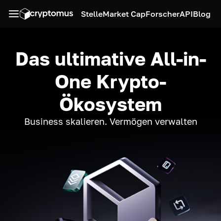
Stelle
Market Cap
Forscher
API
Blog
Das ultimative All-in-
One Krypto-
Ökosystem
Business skalieren. Vermögen verwalten