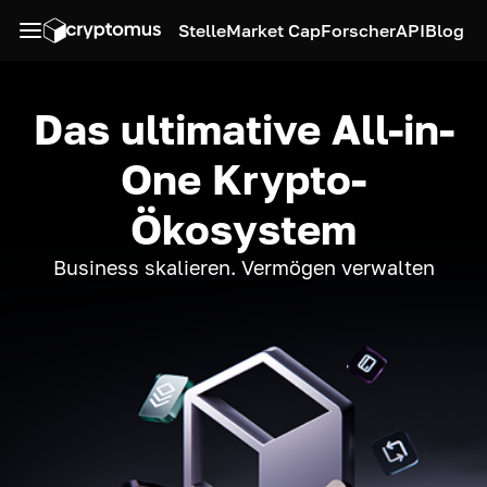
Stelle
Market Cap
Forscher
API
Blog
Das ultimative All-in-
One Krypto-
Ökosystem
Business skalieren. Vermögen verwalten