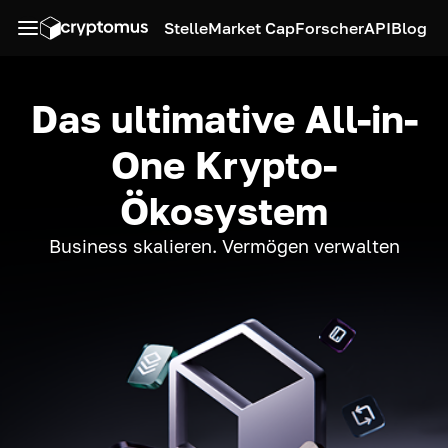
Stelle
Market Cap
Forscher
API
Blog
Das ultimative All-in-
One Krypto-
Ökosystem
Business skalieren. Vermögen verwalten