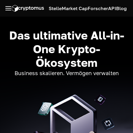
Stelle
Market Cap
Forscher
API
Blog
Das ultimative All-in-
One Krypto-
Ökosystem
Business skalieren. Vermögen verwalten